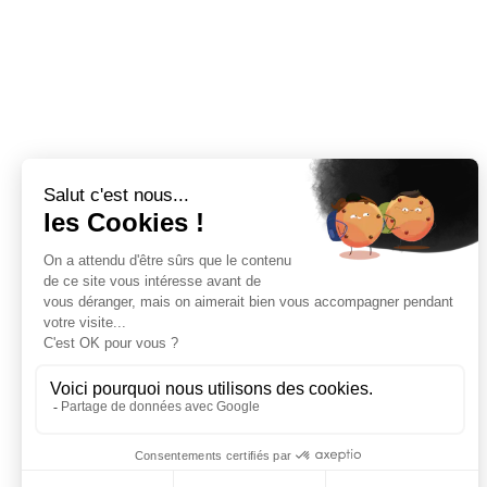
Plans de travail sur-mesure en pierre naturelle et céramique. 
Spécialiste du plan de travail à Bordeaux depuis 2008.
09 81 60 91 53
marbrebordeaux@gmail.com
Bordeaux
: 8 Chemin de Lescan, 33150 Cenon
Du lundi au samedi de 9h à 18h.
Paris
 : Sur rendez-vous uniquement chez notre fournisseur 
Spadaccini. 85 Rue Alexandre Fourny, 94500 Champigny-
sur-Marne