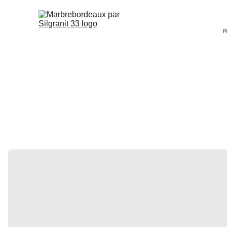
P
DEKTON
‎ ‎ ‎ ‎
Plan de travail en Dekton à Bordeaux : sur-mesure, pr