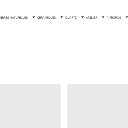
IERRES NATURELLES
CÉRAMIQUES
QUARTZ
ATELIER
À PROPOS
ix & pose