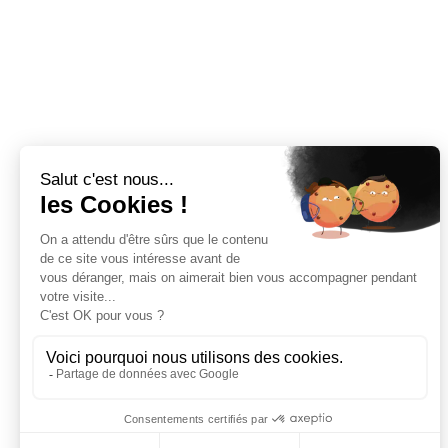
Plans de travail sur-mesure en pierre naturelle et céramique. 
Spécialiste du plan de travail à Bordeaux depuis 2008.
09 81 60 91 53
marbrebordeaux@gmail.com
Bordeaux
: 8 Chemin de Lescan, 33150 Cenon
Du lundi au samedi de 9h à 18h.
Paris
 : Sur rendez-vous uniquement chez notre fournisseur 
Spadaccini. 85 Rue Alexandre Fourny, 94500 Champigny-
sur-Marne