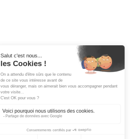
Plans de travail sur-mesure en pierre naturelle et céramique. 
Spécialiste du plan de travail à Bordeaux depuis 2008.
09 81 60 91 53
marbrebordeaux@gmail.com
Bordeaux
: 8 Chemin de Lescan, 33150 Cenon
Du lundi au samedi de 9h à 18h.
Paris
 : Sur rendez-vous uniquement chez notre fournisseur 
Spadaccini. 85 Rue Alexandre Fourny, 94500 Champigny-
sur-Marne